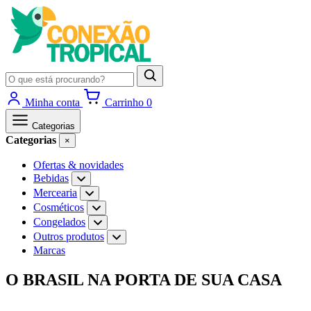
Pesquisar
produtos
Minha conta
Carrinho
0
Categorias
Categorias
×
Ofertas & novidades
Bebidas
Abrir
subcategorias
Mercearia
Abrir
de
subcategorias
Cosméticos
Abrir
Bebidas
de
subcategorias
Congelados
Abrir
Mercearia
de
subcategorias
Outros produtos
Abrir
Cosméticos
de
subcategorias
Marcas
Congelados
de
Outros
Ir
O BRASIL NA PORTA DE SUA CASA
produtos
para
o
conteúdo