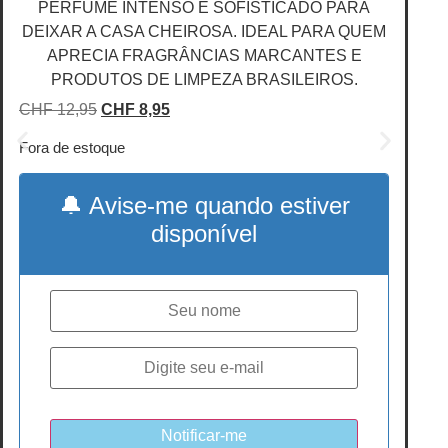
PERFUME INTENSO E SOFISTICADO PARA
DEIXAR A CASA CHEIROSA. IDEAL PARA QUEM
APRECIA FRAGRÂNCIAS MARCANTES E
PRODUTOS DE LIMPEZA BRASILEIROS.
O
O
CHF
12,95
CHF
8,95
preço
preço
Fora de estoque
original
atual
era:
é:
🔔 Avise-me quando estiver
CHF 12,95.
CHF 8,95.
disponível
Notificar-me