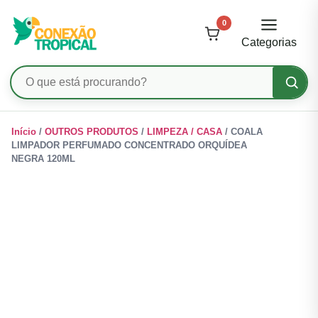
0
Categorias
Pesquisar
produtos
Ir
Início
/
OUTROS PRODUTOS
/
LIMPEZA / CASA
/ COALA
para
LIMPADOR PERFUMADO CONCENTRADO ORQUÍDEA
o
NEGRA 120ML
conteúdo