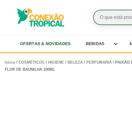
Pesquisar
produtos
Abrir su
OFERTAS & NOVIDADES
BEBIDAS
Ir
Início
/
COSMÉTICOS
/
HIGIENE / BELEZA / PERFUMARIA
/ PAIXÃO
para
FLOR DE BAUNILHA 100ML
o
conteúdo