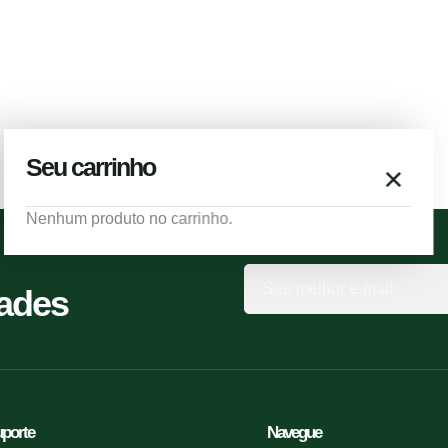
Seu carrinho
×
Nenhum produto no carrinho.
Seu
dades
e-
mail
porte
Navegue