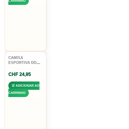
CARRINHO
CAMISA
ESPORTIVA DO
BRASIL
MASCULINA
CHF
24,95
FUTEBOL RETRO
SELECAO
🛒 ADICIONAR AO
CARRINHO