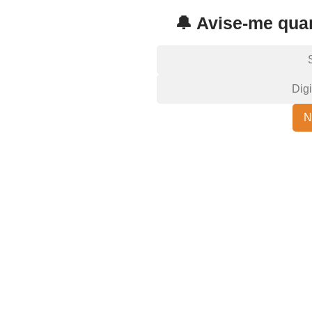
🔔 Avise-me quan
N