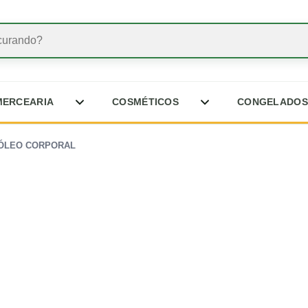
bcategorias de Bebidas
Abrir subcategorias de Mercearia
Abrir subcategorias 
MERCEARIA
COSMÉTICOS
CONGELADOS
 ÓLEO CORPORAL