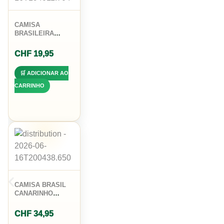
CAMISA
BRASILEIRA
TORCIDA COPA
MUNDO BRASIL
CHF
19,95
SELECAO
🛒 ADICIONAR AO
CARRINHO
CAMISA BRASIL
CANARINHO
JUVENIL 10
NEYMAR JR
CHF
34,95