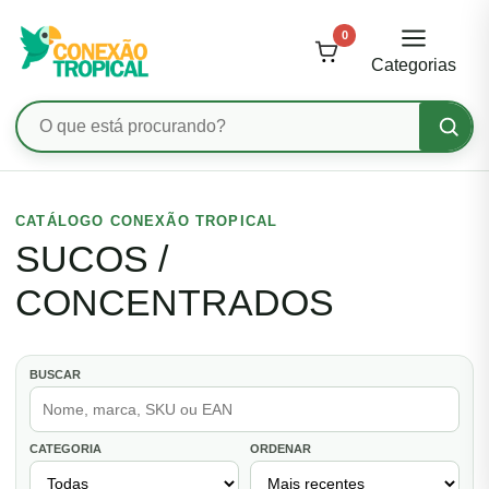
0
Categorias
Pesquisar
produtos
Ir
para
CATÁLOGO CONEXÃO TROPICAL
o
SUCOS /
conteúdo
CONCENTRADOS
BUSCAR
CATEGORIA
ORDENAR