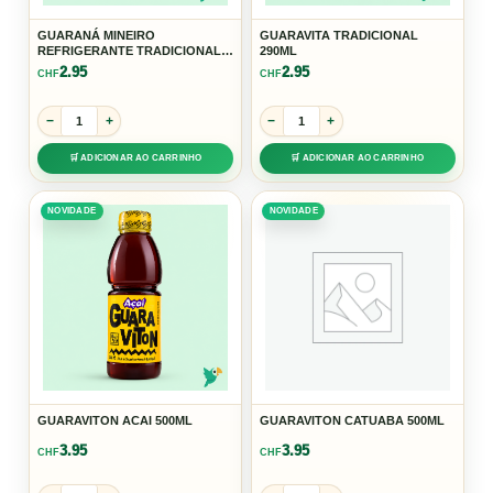
GUARANÁ MINEIRO
GUARAVITA TRADICIONAL
REFRIGERANTE TRADICIONAL
290ML
LATA 350ML
2.95
2.95
CHF
CHF
−
+
−
+
🛒 ADICIONAR AO CARRINHO
🛒 ADICIONAR AO CARRINHO
NOVIDADE
NOVIDADE
GUARAVITON ACAI 500ML
GUARAVITON CATUABA 500ML
3.95
3.95
CHF
CHF