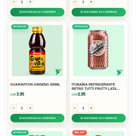
−
+
−
+
🛒 ADICIONAR AO CARRINHO
🛒 ADICIONAR AO CARRINHO
NOVIDADE
NOVIDADE
GUARAVITON GINSENG 500ML
ITUBAÍNA REFRIGERANTE
RETRO TUTTI FRUTTI LATA
350ML
3.95
2.95
CHF
CHF
−
+
−
+
🛒 ADICIONAR AO CARRINHO
🛒 ADICIONAR AO CARRINHO
NOVIDADE
15% OFF