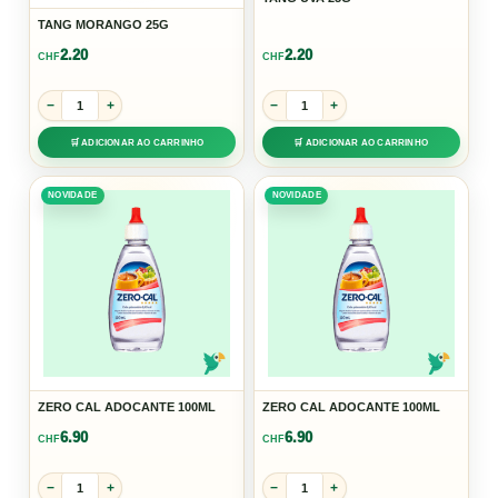
TANG MORANGO 25G
2.20
2.20
CHF
CHF
−
+
−
+
🛒 ADICIONAR AO CARRINHO
🛒 ADICIONAR AO CARRINHO
NOVIDADE
NOVIDADE
ZERO CAL ADOCANTE 100ML
ZERO CAL ADOCANTE 100ML
6.90
6.90
CHF
CHF
−
+
−
+