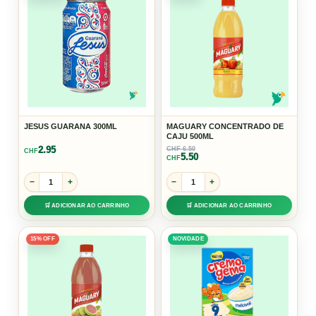
JESUS GUARANA 300ML
MAGUARY CONCENTRADO DE
CAJU 500ML
2.95
CHF 6.50
CHF
5.50
CHF
−
+
−
+
🛒 ADICIONAR AO CARRINHO
🛒 ADICIONAR AO CARRINHO
15% OFF
NOVIDADE