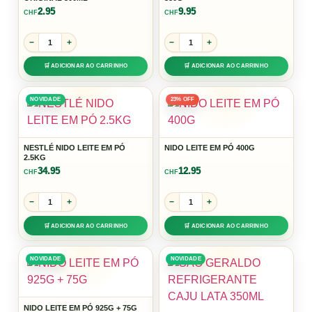
2.95
9.95
CHF
CHF
−
+
−
+
🛒 ADICIONAR AO CARRINHO
🛒 ADICIONAR AO CARRINHO
NOVIDADE
23% OFF
NESTLÉ NIDO LEITE EM PÓ
NIDO LEITE EM PÓ 400G
2.5KG
34.95
12.95
CHF
CHF
−
+
−
+
🛒 ADICIONAR AO CARRINHO
🛒 ADICIONAR AO CARRINHO
NOVIDADE
NOVIDADE
NIDO LEITE EM PÓ 925G + 75G