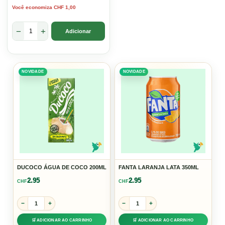
Você economiza
CHF
1,00
original
atual
era:
é:
−
+
Adicionar
CHF 6,50.
CHF 5,50.
NOVIDADE
NOVIDADE
DUCOCO ÁGUA DE COCO 200ML
FANTA LARANJA LATA 350ML
2.95
2.95
CHF
CHF
−
+
−
+
🛒 ADICIONAR AO CARRINHO
🛒 ADICIONAR AO CARRINHO