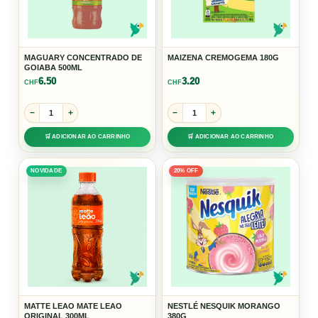
MAGUARY CONCENTRADO DE
MAIZENA CREMOGEMA 180G
GOIABA 500ML
6.50
3.20
CHF
CHF
−
+
−
+
🛒 ADICIONAR AO CARRINHO
🛒 ADICIONAR AO CARRINHO
NOVIDADE
20% OFF
MATTE LEAO MATE LEAO
NESTLÉ NESQUIK MORANGO
ORIGINAL 300ML
380G