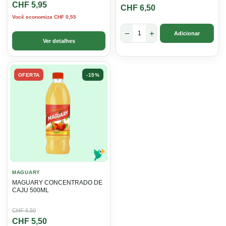
CHF
5,95
preço
preço
CHF
6,50
Você economiza
CHF
0,55
original
atual
era:
é:
−
+
Adicionar
Ver detalhes
CHF 6,50.
CHF 5,95.
OFERTA
-15%
MAGUARY
MAGUARY CONCENTRADO DE
CAJU 500ML
O
O
CHF
6,50
CHF
5,50
preço
preço