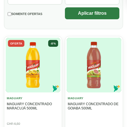
Aplicar filtros
SOMENTE OFERTAS
OFERTA
-8%
MAGUARY
MAGUARY
MAGUARY CONCENTRADO
MAGUARY CONCENTRADO DE
MARACUJÁ 500ML
GOIABA 500ML
O
O
CHF
6,50