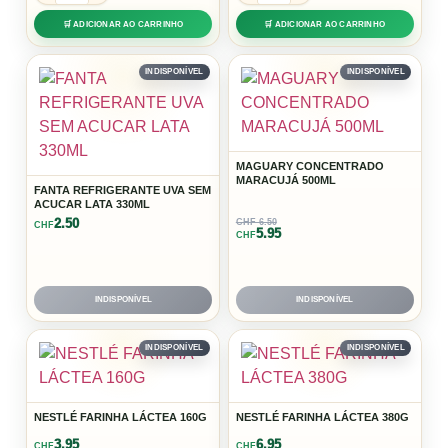
🛒 ADICIONAR AO CARRINHO
🛒 ADICIONAR AO CARRINHO
INDISPONÍVEL
INDISPONÍVEL
MAGUARY CONCENTRADO
MARACUJÁ 500ML
FANTA REFRIGERANTE UVA SEM
ACUCAR LATA 330ML
2.50
CHF 6.50
CHF
5.95
CHF
INDISPONÍVEL
INDISPONÍVEL
INDISPONÍVEL
INDISPONÍVEL
NESTLÉ FARINHA LÁCTEA 160G
NESTLÉ FARINHA LÁCTEA 380G
3.95
6.95
CHF
CHF