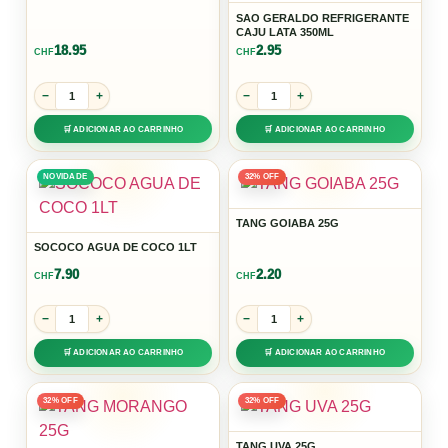
SAO GERALDO REFRIGERANTE
CAJU LATA 350ML
18.95
2.95
CHF
CHF
−
+
−
+
🛒 ADICIONAR AO CARRINHO
🛒 ADICIONAR AO CARRINHO
NOVIDADE
32% OFF
TANG GOIABA 25G
SOCOCO AGUA DE COCO 1LT
7.90
2.20
CHF
CHF
−
+
−
+
🛒 ADICIONAR AO CARRINHO
🛒 ADICIONAR AO CARRINHO
32% OFF
32% OFF
TANG UVA 25G