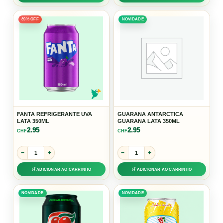
39% OFF
NOVIDADE
FANTA REFRIGERANTE UVA
GUARANA ANTARCTICA
LATA 350ML
GUARANA LATA 350ML
2.95
2.95
CHF
CHF
−
+
−
+
🛒 ADICIONAR AO CARRINHO
🛒 ADICIONAR AO CARRINHO
NOVIDADE
NOVIDADE