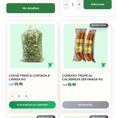
−
+
Adicionar
Ver detalhes
INDISPONÍVEL
COUVE FRESCA CORTADA E
CONEXÃO TROPICAL
LAVADA KG
CALABRESA DEFUMADA KG
19.90
39.90
CHF
CHF
−
+
🛒 ADICIONAR AO CARRINHO
INDISPONÍVEL
INDISPONÍVEL
INDISPONÍVEL