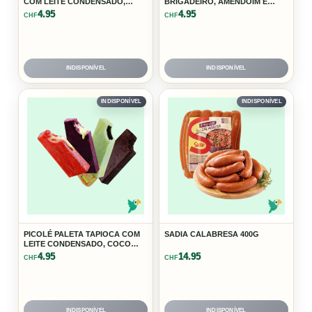
COM LEITE CONDENSADO,
BRIGADEIRO, AMENDOIM E
QUEIJO COM GOIABADA
PISTACHE
4.95
4.95
CHF
CHF
INDISPONÍVEL
INDISPONÍVEL
INDISPONÍVEL
INDISPONÍVEL
PICOLÉ PALETA TAPIOCA COM
SADIA CALABRESA 400G
LEITE CONDENSADO, COCO
COM DOCE DE LEITE,
4.95
14.95
CHF
CHF
MORANGO COM LEITE
CONDENSADO
INDISPONÍVEL
INDISPONÍVEL