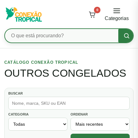
0
Categorias
Pesquisar
produtos
Ir
para
CATÁLOGO CONEXÃO TROPICAL
o
OUTROS CONGELADOS
conteúdo
BUSCAR
CATEGORIA
ORDENAR