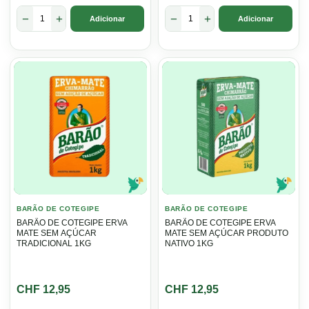
era:
é:
era:
é:
−
+
−
+
Adicionar
Adicionar
CHF 12,95.
CHF 10,95.
CHF 12,95.
CHF 6,95.
BARÃO DE COTEGIPE
BARÃO DE COTEGIPE
BARÃO DE COTEGIPE ERVA
BARÃO DE COTEGIPE ERVA
MATE SEM AÇÚCAR
MATE SEM AÇÚCAR PRODUTO
TRADICIONAL 1KG
NATIVO 1KG
CHF
12,95
CHF
12,95