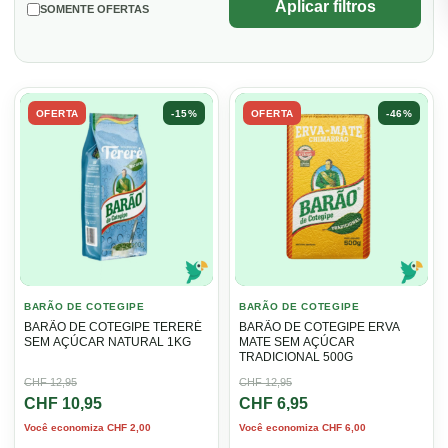
Aplicar filtros
SOMENTE OFERTAS
OFERTA
-15%
OFERTA
-46%
BARÃO DE COTEGIPE
BARÃO DE COTEGIPE
BARÃO DE COTEGIPE TERERÉ
BARÃO DE COTEGIPE ERVA
SEM AÇÚCAR NATURAL 1KG
MATE SEM AÇÚCAR
TRADICIONAL 500G
O
O
CHF
12,95
O
O
CHF
12,95
CHF
10,95
CHF
6,95
preço
preço
preço
preço
Você economiza
CHF
2,00
Você economiza
CHF
6,00
original
atual
original
atual