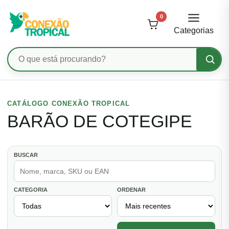
0
Categorias
Pesquisar
produtos
Ir
para
CATÁLOGO CONEXÃO TROPICAL
o
BARÃO DE COTEGIPE
conteúdo
BUSCAR
CATEGORIA
ORDENAR