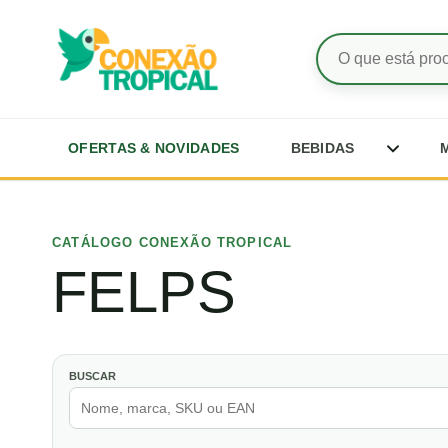
Pesquisar
produtos
Abrir su
OFERTAS & NOVIDADES
BEBIDAS
Ir
para
o
CATÁLOGO CONEXÃO TROPICAL
conteúdo
FELPS
BUSCAR