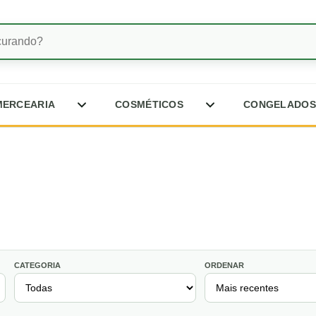
bcategorias de Bebidas
Abrir subcategorias de Mercearia
Abrir subcategorias 
MERCEARIA
COSMÉTICOS
CONGELADOS
CATEGORIA
ORDENAR