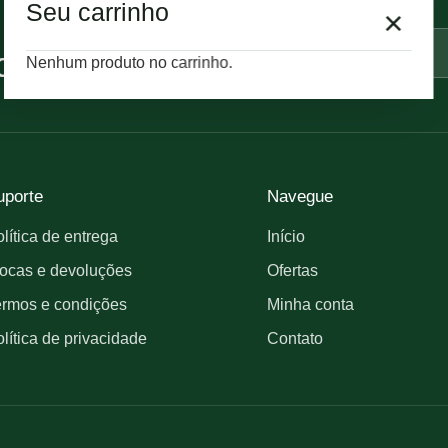
Seu carrinho
×
Seu
e-
idades
Nenhum produto no carrinho.
mail
uporte
Navegue
lítica de entrega
Início
ocas e devoluções
Ofertas
ermos e condições
Minha conta
lítica de privacidade
Contato