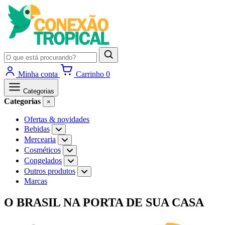
Pesquisar
produtos
Minha conta
Carrinho
0
Categorias
Categorias
×
Ofertas & novidades
Bebidas
Abrir
subcategorias
Mercearia
Abrir
de
subcategorias
Cosméticos
Abrir
Bebidas
de
subcategorias
Congelados
Abrir
Mercearia
de
subcategorias
Outros produtos
Abrir
Cosméticos
de
subcategorias
Marcas
Congelados
de
Outros
Ir
O BRASIL NA PORTA DE SUA CASA
produtos
para
o
conteúdo