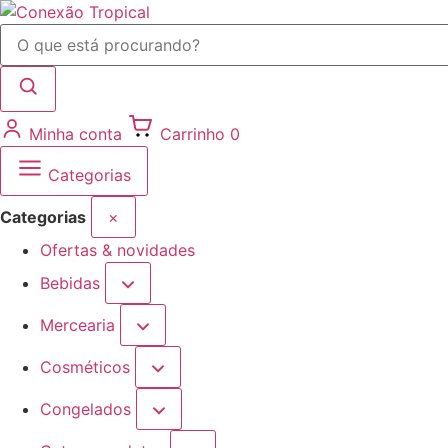
Minha conta
Carrinho
0
Categorias
Categorias
×
Ofertas & novidades
Bebidas
Mercearia
Cosméticos
Congelados