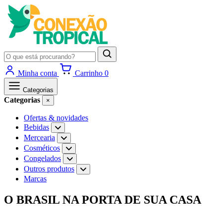
Pesquisar
produtos
Minha conta
Carrinho
0
Categorias
Categorias
×
Ofertas & novidades
Bebidas
Abrir
subcategorias
Mercearia
Abrir
de
subcategorias
Cosméticos
Abrir
Bebidas
de
subcategorias
Congelados
Abrir
Mercearia
de
subcategorias
Outros produtos
Abrir
Cosméticos
de
subcategorias
Marcas
Congelados
de
Outros
Ir
O BRASIL NA PORTA DE SUA CASA
produtos
para
o
conteúdo