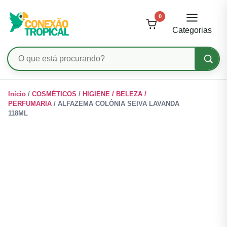
0
Categorias
Pesquisar
produtos
Ir
Início
/
COSMÉTICOS
/
HIGIENE / BELEZA /
para
PERFUMARIA
/ ALFAZEMA COLÔNIA SEIVA LAVANDA
o
118ML
conteúdo