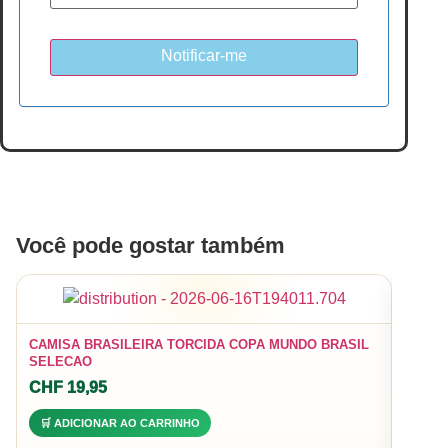
Notificar-me
Você pode gostar também
CAMIS
CAMISA BRASILEIRA TORCIDA COPA MUNDO BRASIL
SELECAO
CHF
3
CHF
19,95
🛒 A
🛒 ADICIONAR AO CARRINHO