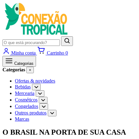
Pesquisar
produtos
Minha conta
Carrinho
0
Categorias
Categorias
×
Ofertas & novidades
Bebidas
Abrir
subcategorias
Mercearia
Abrir
de
subcategorias
Cosméticos
Abrir
Bebidas
de
subcategorias
Congelados
Abrir
Mercearia
de
subcategorias
Outros produtos
Abrir
Cosméticos
de
subcategorias
Marcas
Congelados
de
Outros
Ir
O BRASIL NA PORTA DE SUA CASA
produtos
para