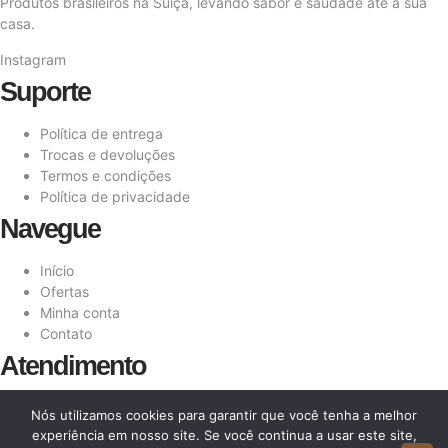
Produtos brasileiros na Suíça, levando sabor e saudade até a sua
casa.
Instagram
Suporte
Política de entrega
Trocas e devoluções
Termos e condições
Política de privacidade
Navegue
Início
Ofertas
Minha conta
Contato
Atendimento
Info@conexaotropical.com
Nós utilizamos cookies para garantir que você tenha a melhor
+41 78 216 66 29
experiência em nosso site. Se você continua a usar este site,