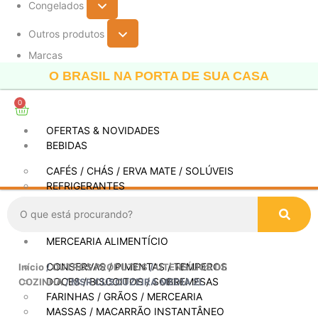
Congelados
Outros produtos
Marcas
O BRASIL NA PORTA DE SUA CASA
0
OFERTAS & NOVIDADES
BEBIDAS
CAFÉS / CHÁS / ERVA MATE / SOLÚVEIS
REFRIGERANTES
SUCOS / CONCENTRADOS
OUTRAS BEBIDAS
MERCEARIA ALIMENTÍCIO
CONSERVAS / PIMENTAS / TEMPEROS
Início
/
OUTROS PRODUTOS
/
UTENSÍLIOS DE
DOCES / BISCOITOS / SOBREMESAS
COZINHA
/ MSR CUSCUZEIRA MEDIA 2L
FARINHAS / GRÃOS / MERCEARIA
MASSAS / MACARRÃO INSTANTÂNEO