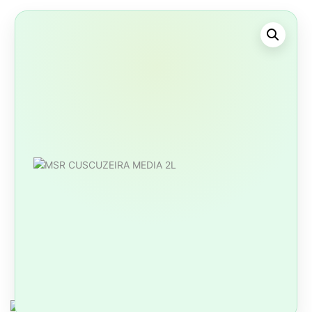
COSMÉTICOS
HIGIENE / BELEZA / PERFUMARIA
SABONETES
OUTROS COSMÉTICOS / ACESSÓRIOS
CONGELADOS
AÇAÍ / POLPAS
OUTROS CONGELADOS
OUTROS PRODUTOS
ARTIGOS BRASIL / COPA
FORMAS / ASSADEIRAS
LIMPEZA / CASA
PRAIA / VERÃO
UTENSÍLIOS DE COZINHA
OUTROS PRODUTOS
MARCAS