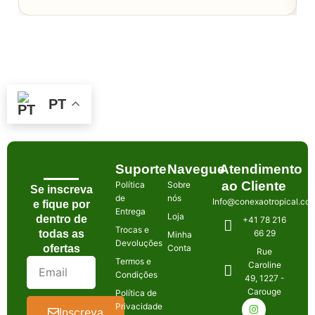
PT
Suporte
Navegue
Atendimento
ao Cliente
Política
Sobre
Se inscreva
de
nós
Info@conexaotropical.co
e fique por
Entrega
Loja
dentro de
+41 78 216
Trocas e
todas as
66 29
Minha
Devoluções
ofertas
Conta
Rue
Termos e
Caroline
Condições
49, 1227 -
Carouge
Política de
Privacidade
Inscreva