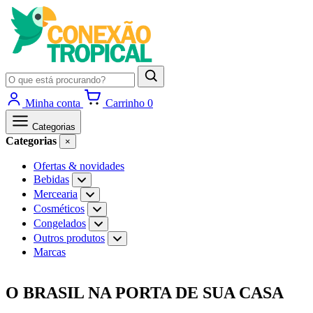
Pesquisar
produtos
Minha conta
Carrinho
0
Categorias
Categorias
×
Ofertas & novidades
Bebidas
Abrir
subcategorias
Mercearia
Abrir
de
subcategorias
Cosméticos
Abrir
Bebidas
de
subcategorias
Congelados
Abrir
Mercearia
de
subcategorias
Outros produtos
Abrir
Cosméticos
de
subcategorias
Marcas
Congelados
de
Outros
Ir
produtos
para
O BRASIL NA PORTA DE SUA CASA
o
conteúdo