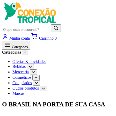
Pesquisar
produtos
Minha conta
Carrinho
0
Categorias
Categorias
×
Ofertas & novidades
Bebidas
Abrir
subcategorias
Mercearia
Abrir
de
subcategorias
Cosméticos
Abrir
Bebidas
de
subcategorias
Congelados
Abrir
Mercearia
de
subcategorias
Outros produtos
Abrir
Cosméticos
de
subcategorias
Marcas
Congelados
de
Outros
Ir
O BRASIL NA PORTA DE SUA CASA
produtos
para
o
conteúdo