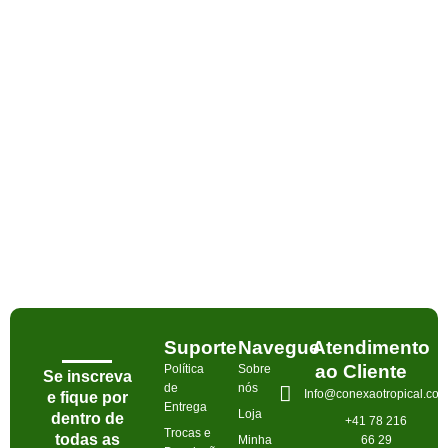
Suporte
Navegue
Atendimento
ao Cliente
Política
Sobre
Se inscreva
de
nós
Info@conexaotropical.co
e fique por
Entrega
Loja
dentro de
+41 78 216
Trocas e
todas as
Minha
66 29