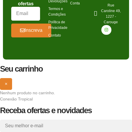
Devoluções
ofertas
Conta
Rue
Termos e
Caroline 49,
Condições
1227 -
Política de
Carouge
Privacidade
Inscreva
Contato
Seu carrinho
×
Nenhum produto no carrinho.
Conexão Tropical
Receba ofertas e novidades