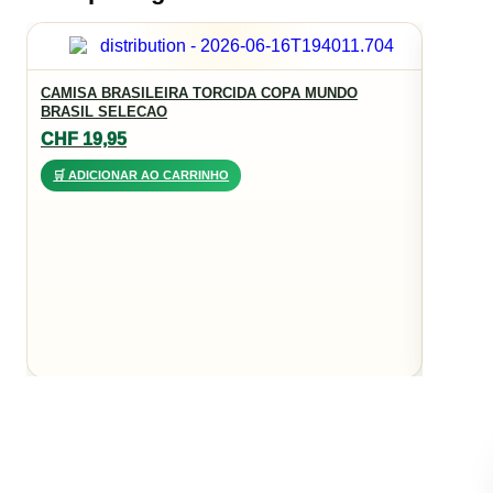
CAMISA
JR
CAMISA BRASILEIRA TORCIDA COPA MUNDO
BRASIL SELECAO
CHF
3
CHF
19,95
🛒 AD
🛒 ADICIONAR AO CARRINHO