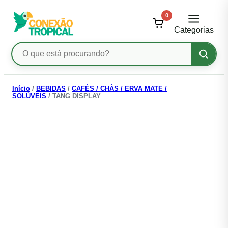
0
Categorias
Pesquisar
produtos
Ir
para
Início
/
BEBIDAS
/
CAFÉS / CHÁS / ERVA MATE /
SOLÚVEIS
/ TANG DISPLAY
o
conteúdo