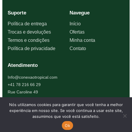
Suporte
Navegue
Política de entrega
Início
Trocas e devoluções
Ofertas
Termos e condições
Minha conta
Política de privacidade
Contato
Atendimento
Info@conexaotropical.com
+41 78 216 66 29
Rue Caroline 49
1227 Carouge, Suíça
Nós utilizamos cookies para garantir que você tenha a melhor
experiência em nosso site. Se você continua a usar este site,
assumimos que você está satisfeito.
© 2026 Conexão Tropical. Todos os direitos reservados.
Ok