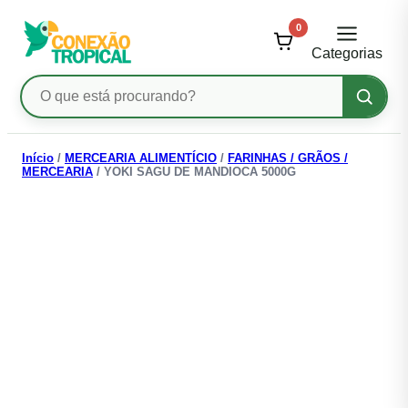
0
Categorias
Pesquisar
produtos
Ir
para
Início
/
MERCEARIA ALIMENTÍCIO
/
FARINHAS / GRÃOS /
MERCEARIA
/ YOKI SAGU DE MANDIOCA 5000G
o
conteúdo