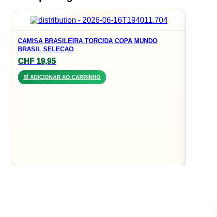
CAMISA
CAMISA BRASILEIRA TORCIDA COPA MUNDO
JR
BRASIL SELECAO
CHF
3
CHF
19,95
🛒 AD
🛒 ADICIONAR AO CARRINHO