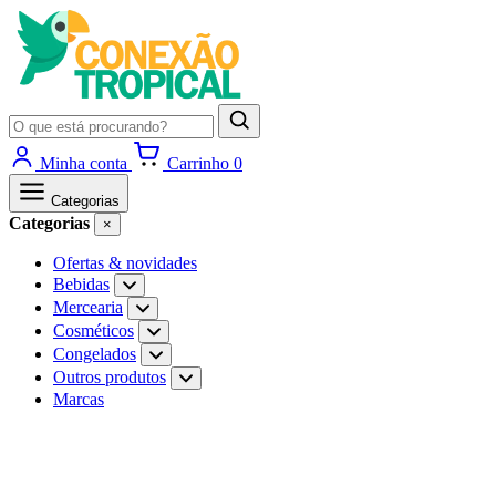
Minha conta
Carrinho
0
Categorias
Categorias
×
Ofertas & novidades
Bebidas
Mercearia
Cosméticos
Congelados
Outros produtos
Marcas