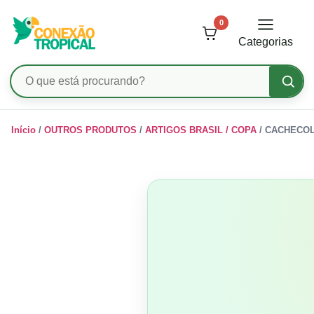
0
Categorias
Pesquisar
produtos
Ir
Início
/
OUTROS PRODUTOS
/
ARTIGOS BRASIL / COPA
/ CACHECOL
para
o
conteúdo