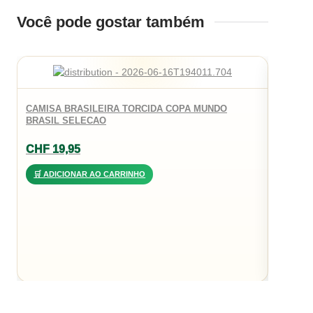
Você pode gostar também
CAMISA
CAMISA BRASILEIRA TORCIDA COPA MUNDO
JR
BRASIL SELECAO
CHF
3
CHF
19,95
🛒 AD
🛒 ADICIONAR AO CARRINHO