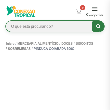
0
Categorias
Pesquisar
produtos
Ir
para
Início
/
MERCEARIA ALIMENTÍCIO
/
DOCES / BISCOITOS
o
/ SOBREMESAS
/ PINDUCA GOIABADA 300G
conteúdo