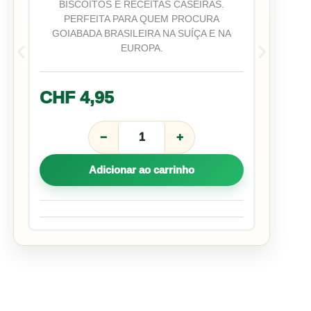
BISCOITOS E RECEITAS CASEIRAS.
PERFEITA PARA QUEM PROCURA
GOIABADA BRASILEIRA NA SUÍÇA E NA
EUROPA.
CHF
4,95
−
+
PINDUCA
GOIABADA
Adicionar ao carrinho
300G
quantidade