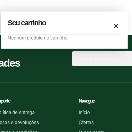
Seu carrinho
×
Nenhum produto no carrinho.
dades
porte
Navegue
lítica de entrega
Início
ocas e devoluções
Ofertas