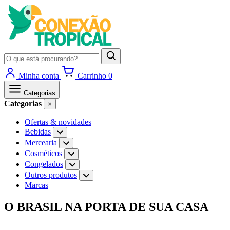
Pesquisar
produtos
Minha conta
Carrinho
0
Categorias
Categorias
×
Ofertas & novidades
Bebidas
Abrir
subcategorias
Mercearia
Abrir
de
subcategorias
Cosméticos
Abrir
Bebidas
de
subcategorias
Congelados
Abrir
Mercearia
de
subcategorias
Outros produtos
Abrir
Cosméticos
de
subcategorias
Marcas
Congelados
de
Outros
Ir
O BRASIL NA PORTA DE SUA CASA
produtos
para
o
conteúdo