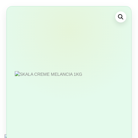
COSMÉTICOS
HIGIENE / BELEZA / PERFUMARIA
SABONETES
OUTROS COSMÉTICOS / ACESSÓRIOS
CONGELADOS
AÇAÍ / POLPAS
OUTROS CONGELADOS
OUTROS PRODUTOS
ARTIGOS BRASIL / COPA
FORMAS / ASSADEIRAS
LIMPEZA / CASA
PRAIA / VERÃO
UTENSÍLIOS DE COZINHA
OUTROS PRODUTOS
MARCAS