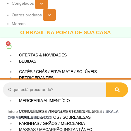
Congelados
Outros produtos
Marcas
O BRASIL NA PORTA DE SUA CASA
0
OFERTAS & NOVIDADES
BEBIDAS
CAFÉS / CHÁS / ERVA MATE / SOLÚVEIS
REFRIGERANTES
SUCOS / CONCENTRADOS
OUTRAS BEBIDAS
MERCEARIA ALIMENTÍCIO
CONSERVAS / PIMENTAS / TEMPEROS
Início
/
COSMÉTICOS
/
TRATAMENTOS CAPILARES
/ SKALA
DOCES / BISCOITOS / SOBREMESAS
CREME MELANCIA 1KG
FARINHAS / GRÃOS / MERCEARIA
MASSAS / MACARRÃO INSTANTÂNEO