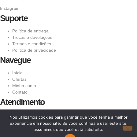
Instagram
Suporte
Política de entrega
Trocas e devoluções
Termos e condições
Política de privacidade
Navegue
Início
Ofertas
Minha conta
Contato
Atendimento
Info@conexaotropical.com
Nós utilizamos cookies para garantir que você tenha a melhor
+41 78 216 66 29
experiência em nosso site. Se você continua a usar este site,
Rue Caroline 49
assumimos que você está satisfeito.
1227 Carouge, Suíça