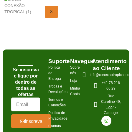
X
Suporte
Navegue
Atendimento
ao Cliente
Política
Sobre
Se inscreva
de
nós
Info@conexaotropical.co
e fique por
Entrega
Loja
dentro de
+41 78 216
Trocas e
todas as
Minha
66 29
Devoluções
ofertas
Conta
Rue
Termos e
Caroline 49,
Condições
1227 -
Política de
Carouge
Privacidade
Inscreva
Contato