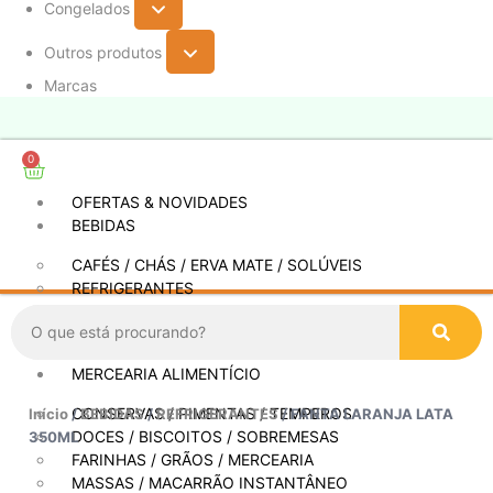
Congelados
Outros produtos
Marcas
0
OFERTAS & NOVIDADES
BEBIDAS
CAFÉS / CHÁS / ERVA MATE / SOLÚVEIS
REFRIGERANTES
SUCOS / CONCENTRADOS
OUTRAS BEBIDAS
MERCEARIA ALIMENTÍCIO
CONSERVAS / PIMENTAS / TEMPEROS
Início
/
BEBIDAS
/
REFRIGERANTES
/ FANTA LARANJA LATA
DOCES / BISCOITOS / SOBREMESAS
350ML
FARINHAS / GRÃOS / MERCEARIA
MASSAS / MACARRÃO INSTANTÂNEO