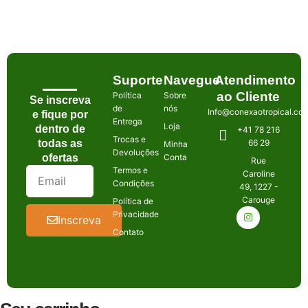
Suporte
Navegue
Atendimento
ao Cliente
Política
Sobre
Se inscreva
de
nós
Info@conexaotropical.co
e fique por
Entrega
Loja
dentro de
+41 78 216
Trocas e
todas as
66 29
Minha
Devoluções
ofertas
Conta
Rue
Termos e
Caroline
Condições
49, 1227 -
Carouge
Política de
Privacidade
Inscreva
Contato