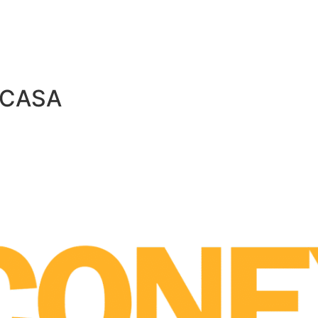
odutos
 CASA