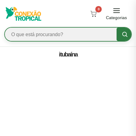
0
Categorias
itubaína