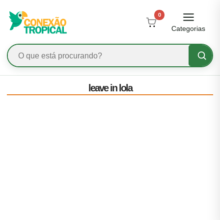
0
Categorias
leave in lola