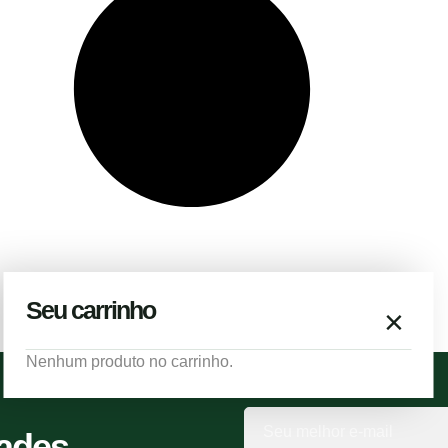
Seu carrinho
×
Nenhum produto no carrinho.
dades