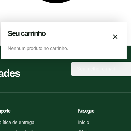
Seu carrinho
×
Nenhum produto no carrinho.
dades
porte
Navegue
lítica de entrega
Início