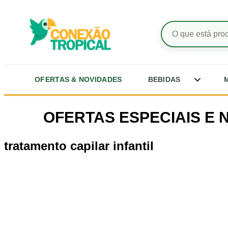
Pesquisar
produtos
Abrir
OFERTAS & NOVIDADES
BEBIDAS
subcateg
de
Ir
Bebidas
para
OFERTAS ESPECIAIS E 
o
conteúdo
tratamento capilar infantil