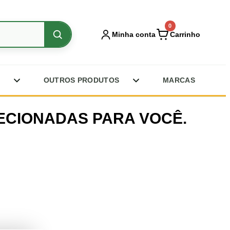
0
Minha conta
Carrinho
Abrir
Abrir
OUTROS PRODUTOS
MARCAS
subcategorias
subcategorias
de
de
Congelados
Outros
LECIONADAS PARA VOCÊ.
produtos