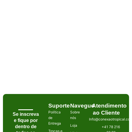
Suporte
Navegue
Atendimento
ao Cliente
Política
Sobre
Se inscreva
de
nós
Info@conexaotropical.co
e fique por
Entrega
Loja
dentro de
+41 78 216
Trocas e