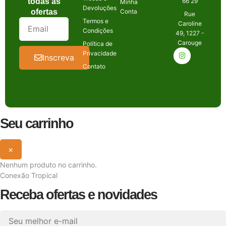
todas as
66 29
Minha
Devoluções
ofertas
Conta
Rue
Termos e
Caroline
Condições
49, 1227 -
Carouge
Política de
Privacidade
Inscreva
Contato
Seu carrinho
×
Nenhum produto no carrinho.
Conexão Tropical
Receba ofertas e novidades