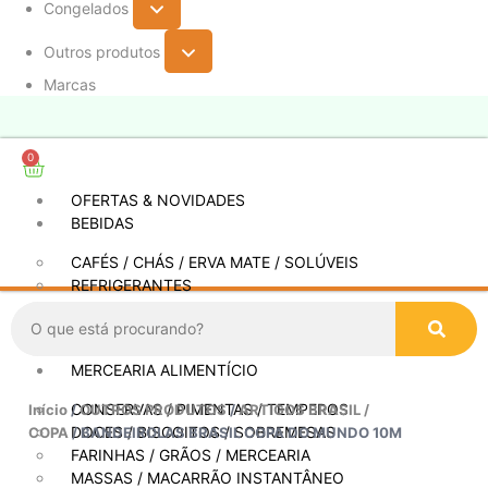
Congelados
Outros produtos
Marcas
0
OFERTAS & NOVIDADES
BEBIDAS
CAFÉS / CHÁS / ERVA MATE / SOLÚVEIS
REFRIGERANTES
SUCOS / CONCENTRADOS
OUTRAS BEBIDAS
MERCEARIA ALIMENTÍCIO
CONSERVAS / PIMENTAS / TEMPEROS
Início
/
OUTROS PRODUTOS
/
ARTIGOS BRASIL /
DOCES / BISCOITOS / SOBREMESAS
COPA
/ BANDEIROLAS BRASIL COPA DO MUNDO 10M
FARINHAS / GRÃOS / MERCEARIA
MASSAS / MACARRÃO INSTANTÂNEO