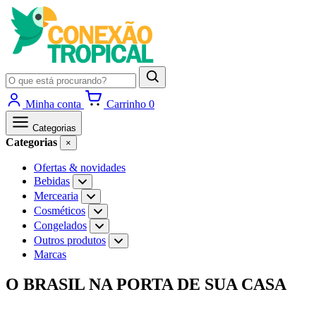
Pesquisar
produtos
Minha conta
Carrinho
0
Categorias
Categorias
×
Ofertas & novidades
Bebidas
Abrir
subcategorias
Mercearia
Abrir
de
subcategorias
Cosméticos
Abrir
Bebidas
de
subcategorias
Congelados
Abrir
Mercearia
de
subcategorias
Outros produtos
Abrir
Cosméticos
de
subcategorias
Marcas
Congelados
de
Outros
Ir
O BRASIL NA PORTA DE SUA CASA
produtos
para
o
conteúdo