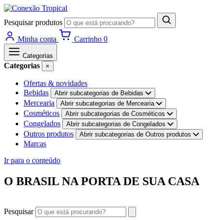
Pesquisar produtos
Minha conta
Carrinho
0
Categorias
Categorias
×
Ofertas & novidades
Bebidas
Abrir subcategorias de Bebidas
Mercearia
Abrir subcategorias de Mercearia
Cosméticos
Abrir subcategorias de Cosméticos
Congelados
Abrir subcategorias de Congelados
Outros produtos
Abrir subcategorias de Outros produtos
Marcas
Ir para o conteúdo
O BRASIL NA PORTA DE SUA CASA
Pesquisar