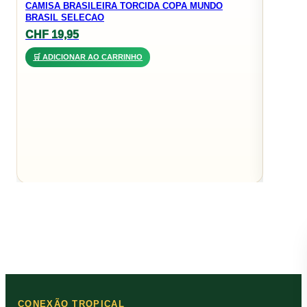
CAMISA BRASILEIRA TORCIDA COPA MUNDO
JR
BRASIL SELECAO
CHF
3
CHF
19,95
🛒 AD
🛒 ADICIONAR AO CARRINHO
CONEXÃO TROPICAL