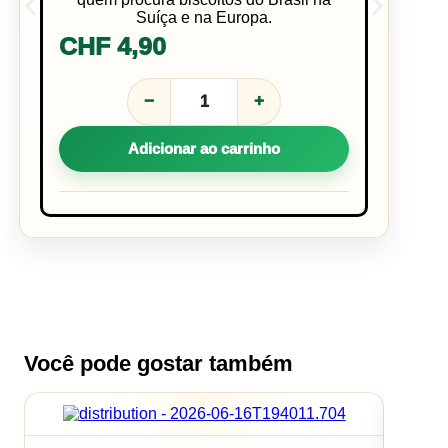
Suíça e na Europa.
CHF
4,90
−
+
PRODASA
BISCOITO
COQUINHO
Adicionar ao carrinho
400G
quantidade
Você pode gostar também
CAMISA