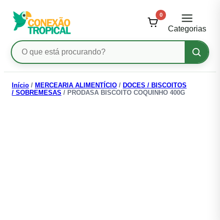
0
Categorias
Pesquisar
produtos
Ir
para
Início
/
MERCEARIA ALIMENTÍCIO
/
DOCES / BISCOITOS
/ SOBREMESAS
/ PRODASA BISCOITO COQUINHO 400G
o
conteúdo